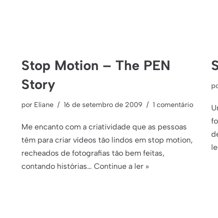
Stop Motion – The PEN
S
Story
p
por
Eliane
16 de setembro de 2009
1 comentário
U
f
Me encanto com a criatividade que as pessoas
d
têm para criar vídeos tão lindos em stop motion,
l
recheados de fotografias tão bem feitas,
contando histórias…
Continue a ler »