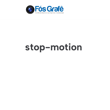
Pular
para
o
conteúdo
stop-motion