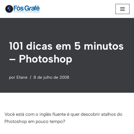
Pular
para
o
conteúdo
101 dicas em 5 minutos
– Photoshop
por
Eliane
8 de julho de 2008
Você está com o inglês fluente é quer descobrir atalhos do
Photoshop em pouco tempo?