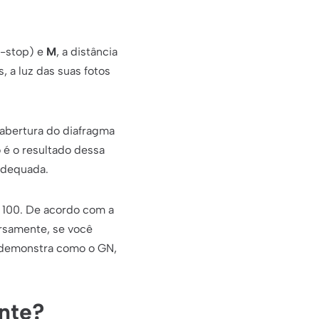
F-stop) e
M
, a distância
, a luz das suas fotos
à abertura do diafragma
 é o resultado dessa
 adequada.
 100. De acordo com a
versamente, se você
o demonstra como o GN,
ante?