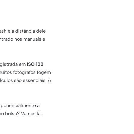
ash e a distância dele
ntrado nos manuais e
egistrada em
ISO 100
.
 muitos fotógrafos fogem
culos são essenciais. A
xponencialmente a
 no bolso? Vamos lá…