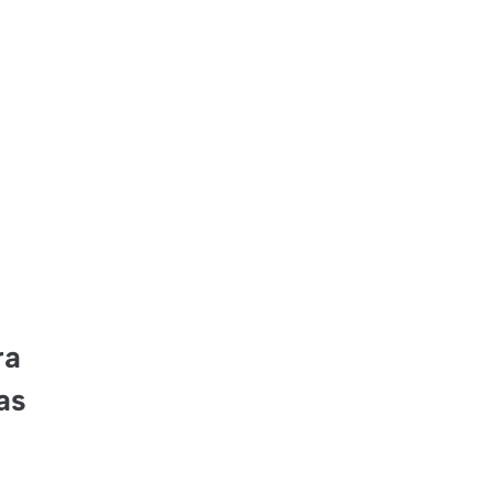
ra
as