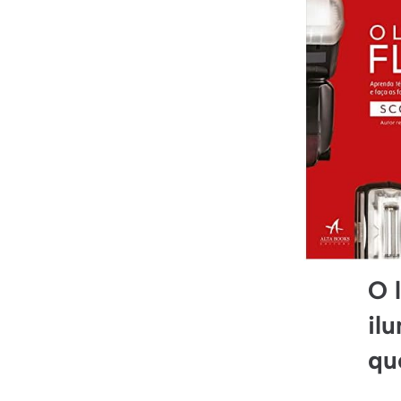
O 
il
qu