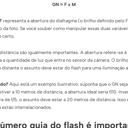
GN = F x M
F
representa a abertura do diafragma (o brilho definido pelo 
to da foto. Se você souber como manipular essas duas variáveis
 certo.
a distância são igualmente importantes. A abertura refere-se 
a a quantidade de luz que entra no sensor da câmera. O brilho
ão distante o assunto deve estar do flash para uma iluminação
ado?
Aqui está um exemplo ilustrativo: suponha que o GN seja
tiver a 10 metros de distância, a abertura ideal seria f/10. In
ra de f/5, o assunto deve estar a 20 metros de distância. Iss
a estão interrelacionados.
úmero guia do flash é import