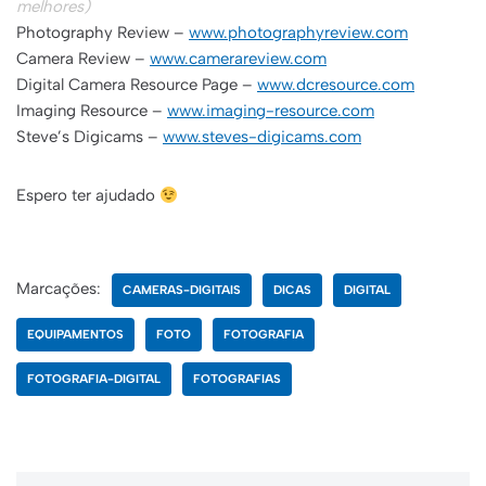
melhores)
Photography Review –
www.photographyreview.com
Camera Review –
www.camerareview.com
Digital Camera Resource Page –
www.dcresource.com
Imaging Resource –
www.imaging-resource.com
Steve’s Digicams –
www.steves-digicams.com
Espero ter ajudado
Marcações:
CAMERAS-DIGITAIS
DICAS
DIGITAL
EQUIPAMENTOS
FOTO
FOTOGRAFIA
FOTOGRAFIA-DIGITAL
FOTOGRAFIAS