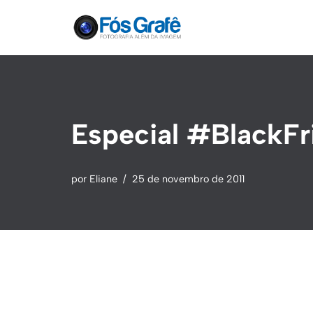
Pular
para
o
conteúdo
Especial #BlackFri
por
Eliane
25 de novembro de 2011