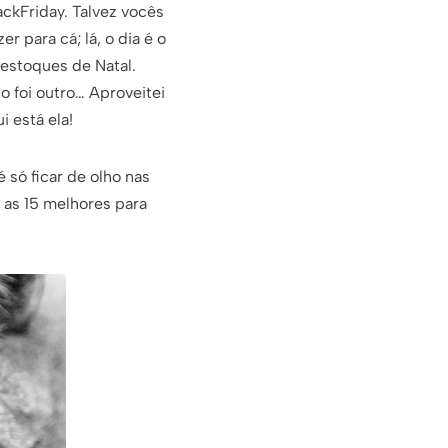
ackFriday. Talvez vocês
 para cá; lá, o dia é o
 estoques de Natal.
o foi outro… Aproveitei
i está ela!
 só ficar de olho nas
 as 15 melhores para