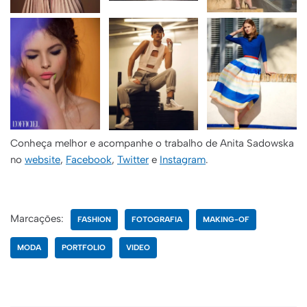
Conheça melhor e acompanhe o trabalho de Anita Sadowska
no
website
,
Facebook
,
Twitter
e
Instagram
.
Marcações:
FASHION
FOTOGRAFIA
MAKING-OF
MODA
PORTFOLIO
VIDEO