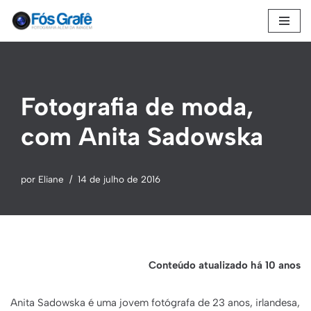
Pular
para
o
conteúdo
Fotografia de moda,
com Anita Sadowska
por
Eliane
14 de julho de 2016
Conteúdo atualizado há 10 anos
Anita Sadowska é uma jovem fotógrafa de 23 anos, irlandesa,