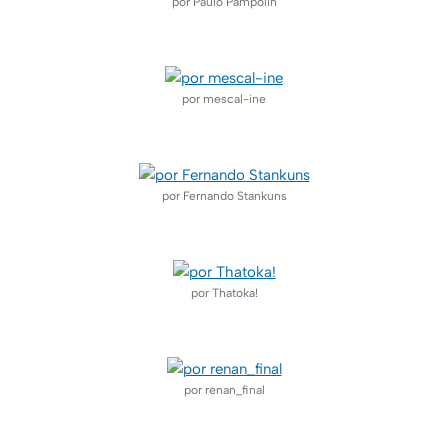
por Paulo Pampolin
–
por mescal-ine
–
por Fernando Stankuns
–
por Thatoka!
–
por renan_final
–