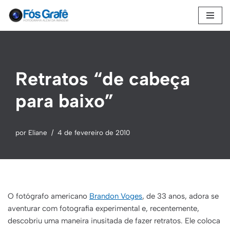
Pular
para
o
conteúdo
Retratos “de cabeça
para baixo”
por
Eliane
4 de fevereiro de 2010
O fotógrafo americano
Brandon Voges
, de 33 anos, adora se
aventurar com fotografia experimental e, recentemente,
descobriu uma maneira inusitada de fazer retratos. Ele coloca