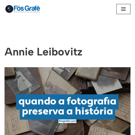
Pular
para
o
conteúdo
Annie Leibovitz