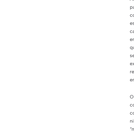
p
c
e
c
e
q
s
e
r
e
O
c
c
n
“