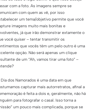
assar com a foto. As imagens sempre se
omunicam com quem as vê, por isso
stabelecer um tema/objetivo permite que você
apture imagens muito mais bonitas e
nvolventes, já que irão demonstrar extamente o
ue você quiser – tentar transmitir os
entimentos que vocês têm um pelo outro é uma
xcelente opção. Não será apenas um clique
esultante de um “Ah, vamos tirar uma foto” –
ntende?
 Dia dos Namorados é uma data em que
ostumamos capturar mais autorretratos, afinal a
omemoração é feita a dois e, geralmente, não há
inguém para fotografar o casal. Isso torna a
missão” um pouco mais complicada, porque se