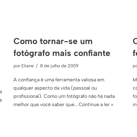
Como tornar-se um
fotógrafo mais confiante
f
por
Eliane
8 de julho de 2009
p
A confiança é uma ferramenta valiosa em
M
qualquer aspecto da vida (pessoal ou
c
a
profissional). Como um fotógrafo não há nada
f
s
melhor que você saber que…
Continue a ler »
i