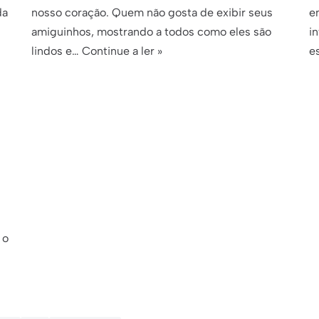
da
nosso coração. Quem não gosta de exibir seus
e
amiguinhos, mostrando a todos como eles são
in
lindos e…
Continue a ler »
e
 o