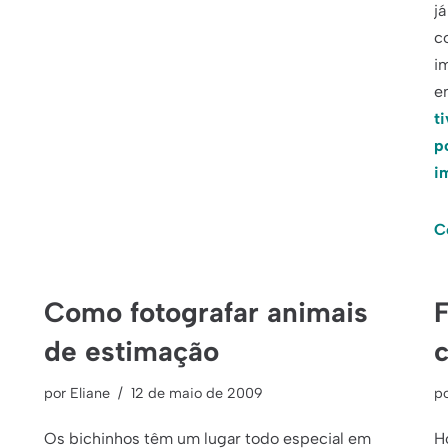
já
c
i
e
t
p
i
C
Como fotografar animais
F
de estimação
c
por
Eliane
12 de maio de 2009
p
Os bichinhos têm um lugar todo especial em
H