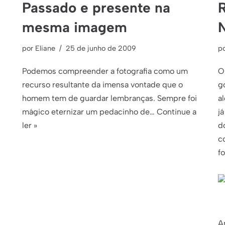
Passado e presente na
R
mesma imagem
por
Eliane
25 de junho de 2009
p
Podemos compreender a fotografia como um
O
recurso resultante da imensa vontade que o
g
homem tem de guardar lembranças. Sempre foi
a
mágico eternizar um pedacinho de…
Continue a
já
ler »
d
c
f
A